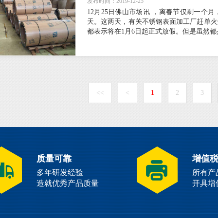
发布时间：2019-12-25
12月25日佛山市场讯 ，离春节仅剩一个
天。这两天，有关不锈钢表面加工厂赶单火
都表示将在1月6日起正式放假。但是虽然
<<
<
1
2
3
质量可靠
增值
多年研发经验
所有产
造就优秀产品质量
开具增